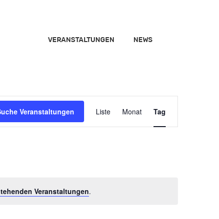
VERANSTALTUNGEN
NEWS
Close
Veranstalt
Suche Veranstaltungen
Liste
Monat
Tag
Ansichten-
Navigation
tehenden Veranstaltungen
.