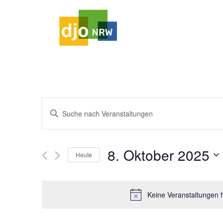
HAUPTNAVIGATION
Veranstaltungen
Bitte
Schlüsselwort
Suche
eingeben.
und
Suche
8. Oktober 2025
Heute
nach
Ansichten,
Datum
Veranstaltungen
wählen.
Schlüsselwort.
Navigation
Keine Veranstaltungen 