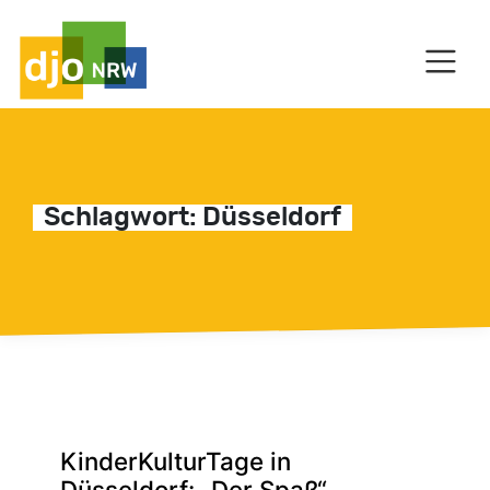
HAUPTNAVIGATION
C
Schlagwort:
Düsseldorf
KinderKulturTage in
Düsseldorf: „Der Spaß“