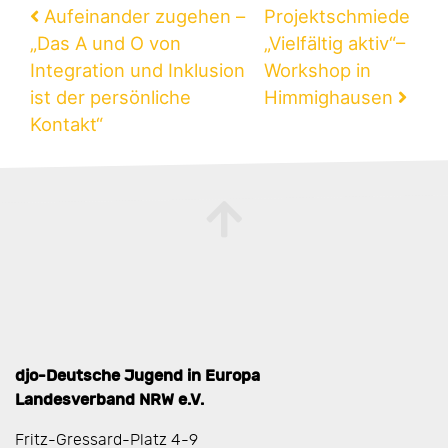
Beitragsnavigation
Aufeinander zugehen –
Projektschmiede
„Das A und O von
„Vielfältig aktiv“–
Integration und Inklusion
Workshop in
ist der persönliche
Himmighausen
Kontakt“
djo-Deutsche Jugend in Europa
Landesverband NRW e.V.
Fritz-Gressard-Platz 4-9