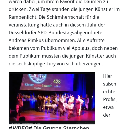
waren dabei, um ihrem Favorit die Daumen zu
drücken. Zwei Tage standen die jungen Künstler im
Rampenlicht. Die Schirmherrschaft für die
Veranstaltung hatte auch in diesem Jahr der
Düsseldorfer SPD-Bundestagsabgeordnete
Andreas Rimkus übernommen. Alle Auftritte
bekamen vom Publikum viel Applaus, doch neben
dem Publikum mussten die jungen Künstler auch
die sechsköpfige Jury von sich überzeugen.
Hier
saßen
echte
Profis,
etwa
der
#VIDEO#
Die Gruppe Sternchen