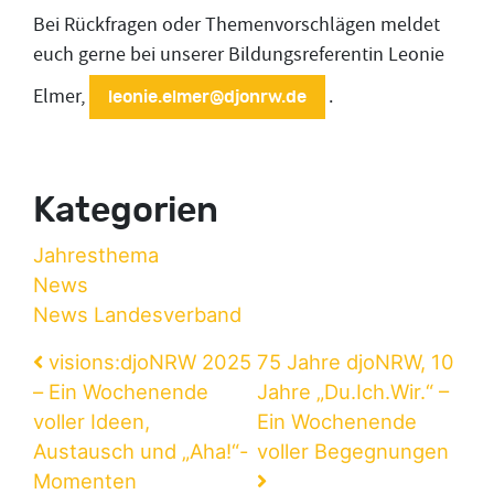
Bei Rückfragen oder Themenvorschlägen meldet
euch gerne bei unserer Bildungsreferentin Leonie
Elmer,
.
leonie.elmer@djonrw.de
Kategorien
Jahresthema
News
News Landesverband
Beitragsnavigation
visions:djoNRW 2025
75 Jahre djoNRW, 10
– Ein Wochenende
Jahre „Du.Ich.Wir.“ –
voller Ideen,
Ein Wochenende
Austausch und „Aha!“-
voller Begegnungen
Momenten