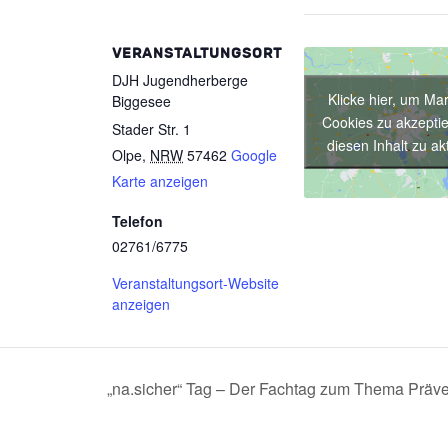
VERANSTALTUNGSORT
DJH Jugendherberge
Klicke hier, um Mar
Biggesee
Cookies zu akzepti
Stader Str. 1
diesen Inhalt zu ak
Olpe
,
NRW
57462
Google
Karte anzeigen
Telefon
02761/6775
Veranstaltungsort-Website
anzeigen
„na.sicher“ Tag – Der Fachtag zum Thema Präv