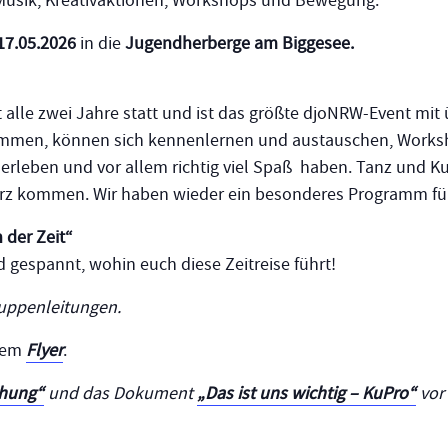
, Musik, Kreativaktionen, Workshops und Bewegung.
17.05.2026
in die
Jugendherberge am Biggesee.
et alle zwei Jahre statt und ist das größte djoNRW-Event mi
mmen, können sich kennenlernen und austauschen, Worksh
 erleben und vor allem richtig viel Spaß haben. Tanz und 
rz kommen. Wir haben wieder ein besonderes Programm fü
 der Zeit“
 gespannt, wohin euch diese Zeitreise führt!
ruppenleitungen.
erem
Flyer
.
chung“
und das Dokument
„Das ist uns wichtig – KuPro“
vor