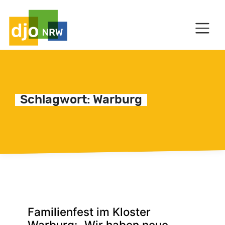
HAUPTNAVIGATION
C
Schlagwort:
Warburg
Familienfest im Kloster
Warburg: „Wir haben neue