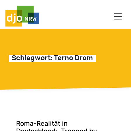
HAUPTNAVIGATION
Schlagwort:
Terno Drom
C
Roma-Realität in
Deutschland: „Trapped by