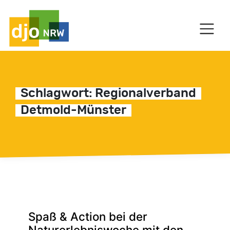
HAUPTNAVIGATION
Schlagwort:
Regionalverband
Detmold-Münster
C
Spaß & Action bei der
Naturerlebniswoche mit den