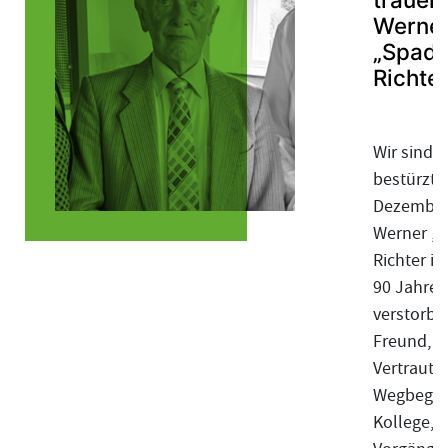
Werne
„Spadd
Richte
Wir sind z
bestürzt,
Dezember 
Werner „
Richter im
90 Jahre
verstorbe
Freund, e
Vertrauter
Wegbeglei
Kollege, 