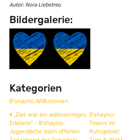
Autor: Nora Liebetreu
Bildergalerie:
Kategorien
B'shayno.Willkommen.
Beitragsnavigation
„Das war ein wahnsinniges
B’shayno-
Erlebnis“ – B’shayno-
Teams im
Jugendliche beim offenen
Ruhrgebiet:
Tanzabend der Danzdeel
Zum Auftakt