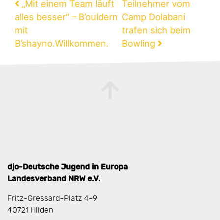
Beitragsnavigation
„Mit einem Team läuft
Teilnehmer vom
alles besser“ – B’ouldern
Camp Dolabani
mit
trafen sich beim
B’shayno.Willkommen.
Bowling
djo-Deutsche Jugend in Europa
Landesverband NRW e.V.
Fritz-Gressard-Platz 4-9
40721 Hilden